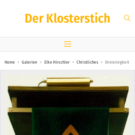
Der Klosterstich
Home
>
Galerien
>
Elke Hirschler
>
Christliches
>
Dreieinigkeit