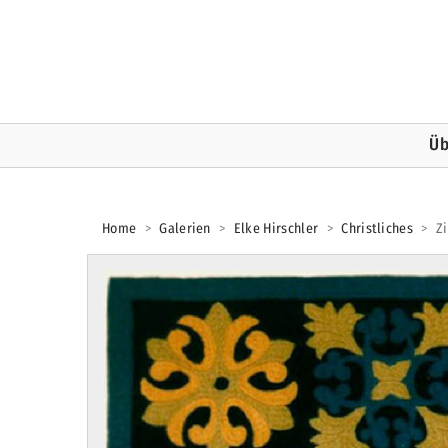
Üb
Home
>
Galerien
>
Elke Hirschler
>
Christliches
>
Z