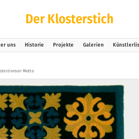
Der Klosterstich
er uns
Historie
Projekte
Galerien
Künstlerli
isterzienser-Motto