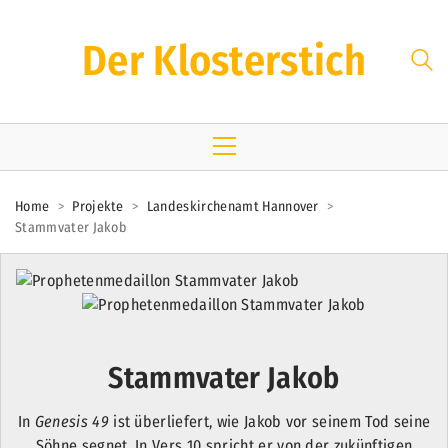
Der Klosterstich
Home
>
Projekte
>
Landeskirchenamt Hannover
>
Stammvater Jakob
Stammvater Jakob
In
Genesis 49
ist überliefert, wie Jakob vor seinem Tod seine
Söhne segnet. In Vers 10 spricht er von der zukünftigen