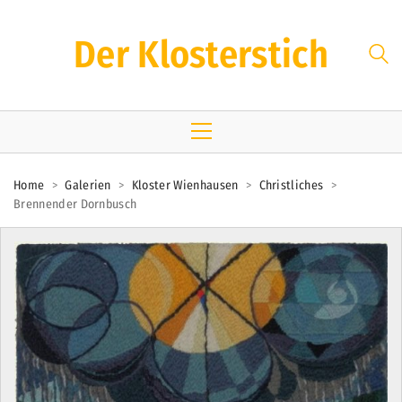
Der Klosterstich
Home
>
Galerien
>
Kloster Wienhausen
>
Christliches
>
Brennender Dornbusch